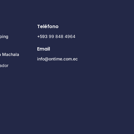
Teléfono
ping
+593
99 848 4964
Email
za Machala
info@ontime.com.ec
ador