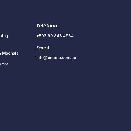
Teléfono
ping
+593
99 848 4964
Email
za Machala
info@ontime.com.ec
ador