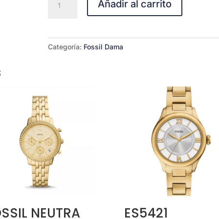
Añadir al carrito
ES5304
Raquel
cantidad
Categoría:
Fossil Dama
s
SSIL NEUTRA
ES5421