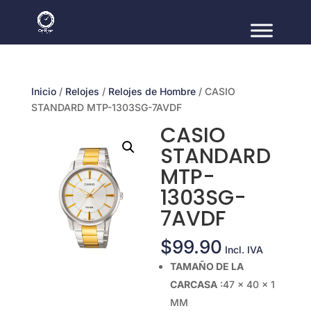
Inicio
/
Relojes
/
Relojes de Hombre
/ CASIO
STANDARD MTP-1303SG-7AVDF
CASIO
STANDARD
MTP-
1303SG-
7AVDF
$
99.90
Incl. IVA
TAMAÑO DE LA
CARCASA
:47 × 40 × 1
MM