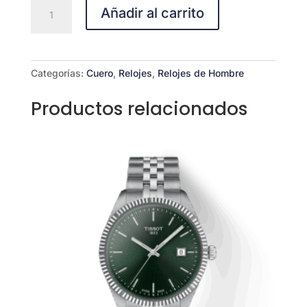
CASIO
Añadir al carrito
MTP-
VD01BL-
2B
cantidad
Categorías:
Cuero
,
Relojes
,
Relojes de Hombre
Productos relacionados