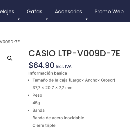
elojes
Gafas
Accesorios
Promo Web
-V009D-7E
CASIO LTP-V009D-7E
$
64.90
Incl. IVA
Información básica
Tamaño de la caja (Largo× Ancho× Grosor)
37,7 × 20,7 × 7,7 mm
Peso
45g
Banda
Banda de acero inoxidable
Cierre triple