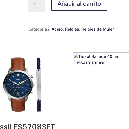
Añadir al carrito
LTP-
V009D-
7E
cantidad
Categorías:
Acero
,
Relojes
,
Relojes de Mujer
s
ssil FS5708SET