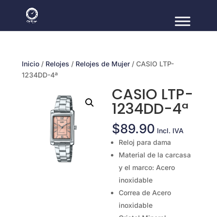
Inicio
/
Relojes
/
Relojes de Mujer
/ CASIO LTP-
1234DD-4ª
CASIO LTP-
1234DD-4ª
$
89.90
Incl. IVA
Reloj para dama
Material de la carcasa
y el marco: Acero
inoxidable
Correa de Acero
inoxidable