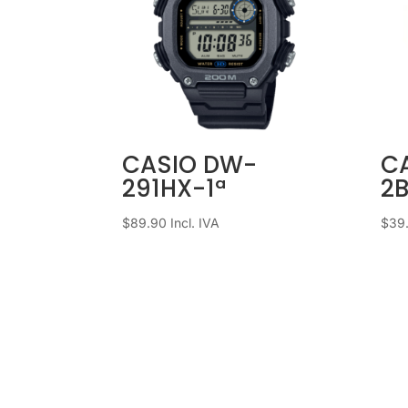
CASIO DW-
C
291HX-1ª
2
$
89.90
Incl. IVA
$
39