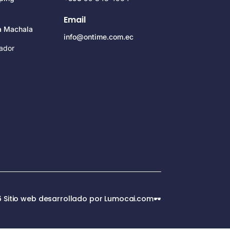
Email
za Machala
info@ontime.com.ec
ador
 Sitio web desarrollado por Lumocai.com🕶️