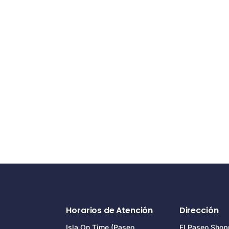
Horarios de Atención
Dirección
Isla On Time (Paseo
El Paseo Shop