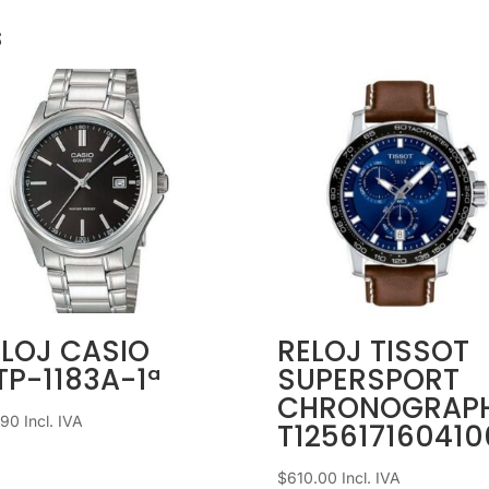
s
ELOJ CASIO
RELOJ TISSOT
P-1183A-1ª
SUPERSPORT
CHRONOGRAP
.90
Incl. IVA
T125617160410
$
610.00
Incl. IVA