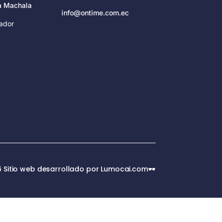
za Machala
info@ontime.com.ec
ador
 Sitio web desarrollado por Lumocai.com🕶️