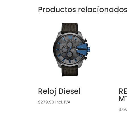
Productos relacionado
Reloj Diesel
R
MT
$
279.90
Incl. IVA
$
79