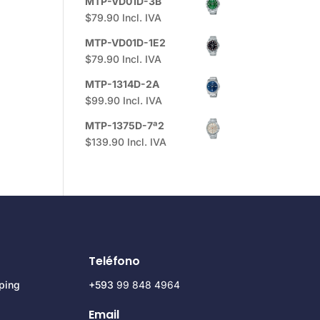
MTP-VD01D-3B
$
79.90
Incl. IVA
MTP-VD01D-1E2
$
79.90
Incl. IVA
MTP-1314D-2A
$
99.90
Incl. IVA
MTP-1375D-7ª2
$
139.90
Incl. IVA
Teléfono
ping
+593
99 848 4964
Email