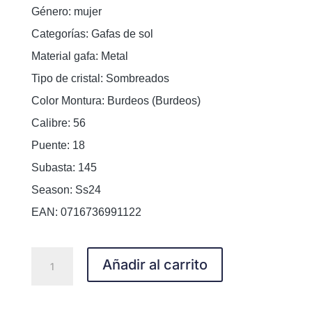
Género:
mujer
Categorías:
Gafas de sol
Material gafa:
Metal
Tipo de cristal:
Sombreados
Color Montura:
Burdeos (Burdeos)
Calibre:
56
Puente:
18
Subasta:
145
Season:
Ss24
EAN:
0716736991122
Carolina
Añadir al carrito
Herrera
HER
0238/S