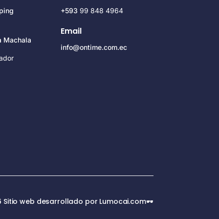
ping
+593
99 848 4964
Email
za Machala
info@ontime.com.ec
ador
 Sitio web desarrollado por Lumocai.com🕶️